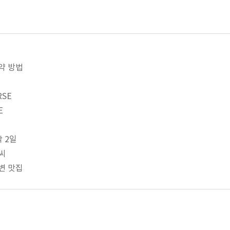
예약 방법
RSE
E
박 2일
날씨
주변 맛집