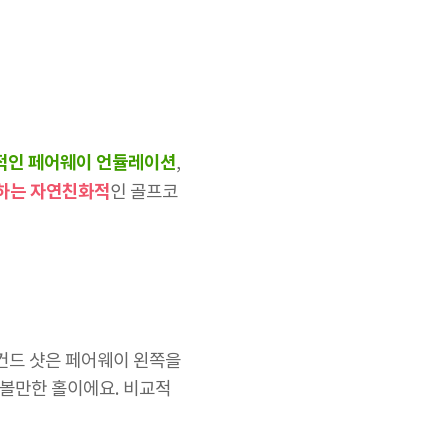
적인 페어웨이 언듈레이션
,
 하는 자연친화적
인 골프코
세컨드 샷은 페어웨이 왼쪽을
려볼만한 홀이에요. 비교적