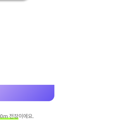
370m 전장
이에요.