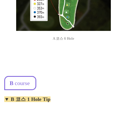
A 코스 6 Hole
B
course
▼ B 코스 1 Hole Tip